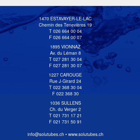
1470 ESTAVAYER-LE-LAC
Chemin des Tenevières 19
T 026 664 00 04
F 026 664 00 07
1895 VIONNAZ
Av. du Léman 8
T 027 281 30 04
F 027 281 30 07
1227 CAROUGE
Rue J-Girard 24
T 022 368 30 04
F 022 368 30
1036 SULLENS
Ch. du Verger 2
T 021 731 17 21
F 021 731 50 91
info@solutubes.ch • www.solutubes.ch